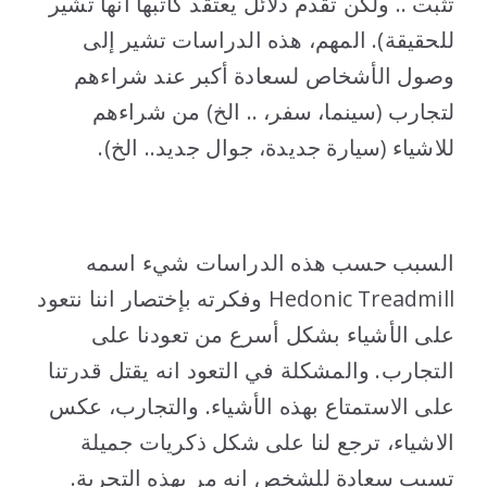
تُثبت .. ولكن تقدم دلائل يعتقد كاتبها انها تشير
للحقيقة). المهم، هذه الدراسات تشير إلى
وصول الأشخاص لسعادة أكبر عند شراءهم
لتجارب (سينما، سفر، .. الخ) من شراءهم
للاشياء (سيارة جديدة، جوال جديد.. الخ).
..
السبب حسب هذه الدراسات شيء اسمه
Hedonic Treadmill وفكرته بإختصار اننا نتعود
على الأشياء بشكل أسرع من تعودنا على
التجارب. والمشكلة في التعود انه يقتل قدرتنا
على الاستمتاع بهذه الأشياء. والتجارب، عكس
الاشياء، ترجع لنا على شكل ذكريات جميلة
تسبب سعادة للشخص انه مر بهذه التجربة.