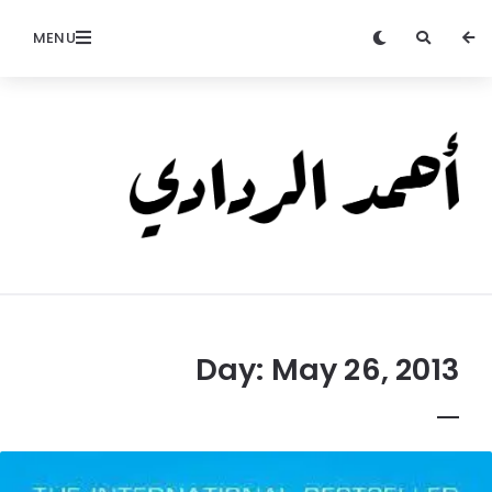
MENU
Ahmed
Alradadi
Day:
May 26, 2013