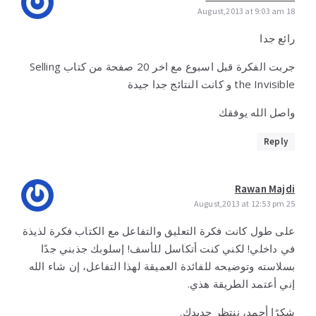
18 August,2013 at 9:03 am
رائع جدا
جربت الفكرة قبل اسبوع مع اخر 20 صفحة من كتاب Selling
the Invisible و كانت النتائج جدا جيدة
واصل الله يوفقك
Reply
Rawan Majdi
25 August,2013 at 12:53 pm
على طول كانت فكرة التعليق والتفاعل مع الكتاب فكرة لذيذة
في داخلي! لكني كنت أتكاسل للأسف! إسلوبك جذبني جدًا
بسلاسته وتوضيحه للفائدة العميقة لهذا التفاعل، إن شاء الله
إني أعتمد الطريقة هذي.
شكرًا أحمد، ننتظر جديدك.