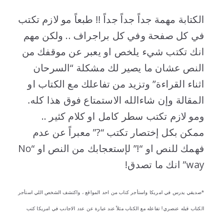
الكتابة مهمة جداً جداً جداً !! طبعاً مو لازم تكتب
في كل صفحة وفي كل براجراف .. ولكن مهم
انك تكتب شيء يلخص او يعبر عن موقفك من
النص عشان ما يصير لك مشكلة “السرحان
اثناء القراءة” وتزيد من تفاعلك مع الكتاب او
المقالة وإن شاءالله الاستمتاع فوق هذا كله.
ومو لازم تكتب سطر كامل او كلام كثير ..
ممكن بكل إختصار تكتب “?” معبراً عن عدم
فهمك للنص او “!” لإستعجابك من النص او “No
way” انك ما تصدق!
*صديقي يدرس في امريكا واستأجر كتاب من احد المواقع ، واكتشف الشخص اللي استأجر
الكتاب قبله عنصري! تفاعله مع الكتاب مثلاً عند عبارة عن عدد الاجانب في امريكا كتب