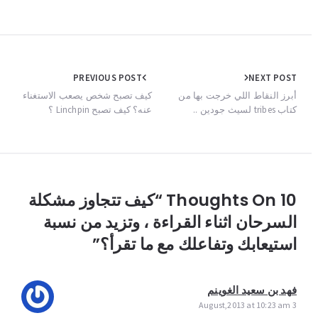
Post
PREVIOUS POST
NEXT POST
navigation
أبرز النقاط اللي خرجت بها من
كيف تصبح شخص يصعب الاستغناء
كتاب tribes لسيث جودين ..
عنه؟ كيف تصبح Linchpin ؟
10 Thoughts On “كيف تتجاوز مشكلة
السرحان اثناء القراءة ، وتزيد من نسبة
استيعابك وتفاعلك مع ما تقرأ؟”
فهد بن سعيد الغوينم
3 August,2013 at 10:23 am