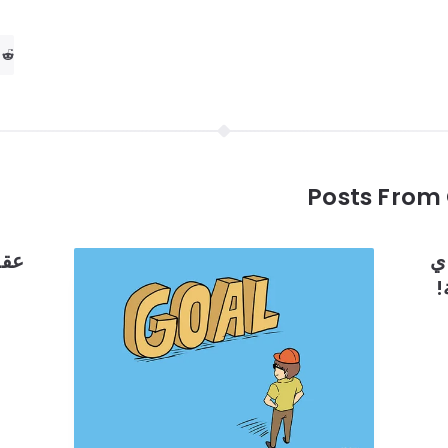
Posts From 
ي
عقل
!