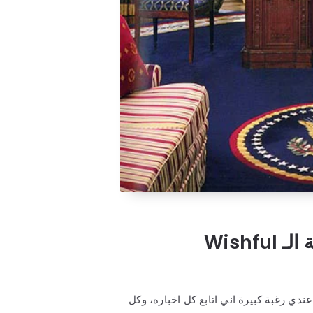
ترامب.. العرق الأبيض ومشكلة الـ Wishful
عندي رغبة كبيرة اني اتابع كل اخباره، وكل