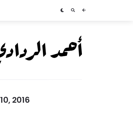
Ahmed
Alradadi
0, 2016