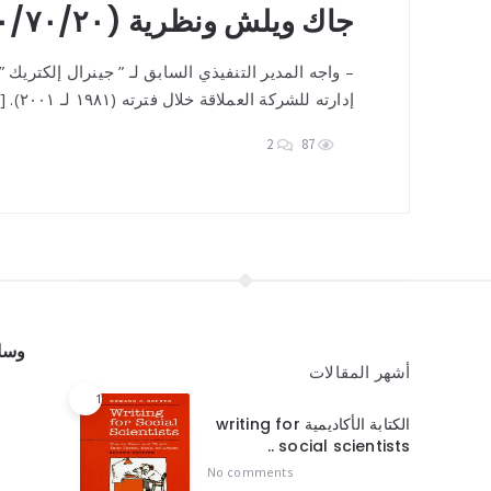
جاك ويلش ونظرية (١٠/٧٠/٢٠) الغريبة!
– واجه المدير التنفيذي السابق لـ ” جينرال إلكتريك
إدارته للشركة العملاقة خلال فترته (١٩٨١ لـ ٢٠٠١). […]
2
87
وسائ
أشهر المقالات
1
الكتابة الأكاديمية writing for
social scientists ..
No comments