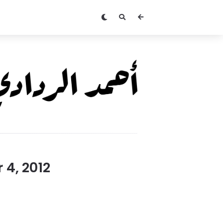
Ahmed
Alradadi
 4, 2012