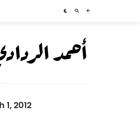
Ahmed
Alradadi
 1, 2012