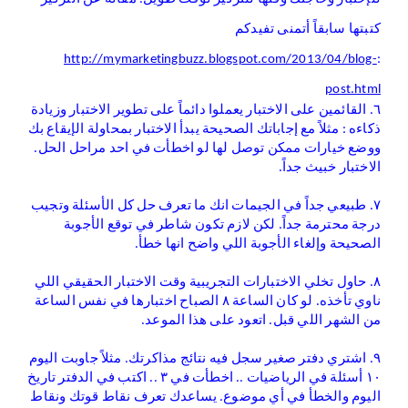
كتبتها سابقاً أتمنى تفيدكم
http://mymarketingbuzz.blogspot.com/2013/04/blog-
:
post.html
٦. القائمين على الاختبار يعملوا دائماً على تطوير الاختبار وزيادة
ذكاءه : مثلاً مع إجاباتك الصحيحة يبدأ الاختبار بمحاولة الإيقاع بك
ووضع خيارات ممكن توصل لها لو اخطأت في احد مراحل الحل.
الاختبار خبيث جداً.
٧. طبيعي جداً في الجيمات انك ما تعرف حل كل الأسئلة وتجيب
درجة محترمة جداً. لكن لازم تكون شاطر في توقع الأجوبة
الصحيحة وإلغاء الأجوبة اللي واضح انها خطأ.
٨. حاول تخلي الاختبارات التجريبية وقت الاختبار الحقيقي اللي
ناوي تأخذه. لو كان الساعة ٨ الصباح اختبارها في نفس الساعة
من الشهر اللي قبل. اتعود على هذا الموعد.
٩. اشتري دفتر صغير سجل فيه نتائج مذاكرتك. مثلاً جاوبت اليوم
١٠ أسئلة في الرياضيات .. اخطأت في ٣ .. اكتب في الدفتر تاريخ
اليوم والخطأ في أي موضوع. يساعدك تعرف نقاط قوتك ونقاط