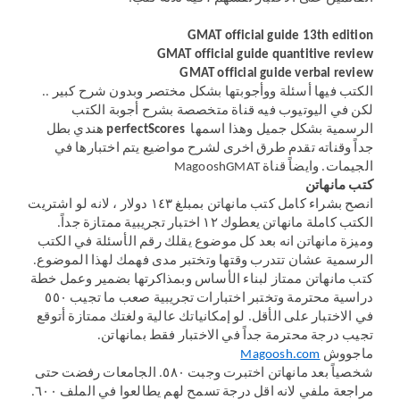
GMAT official guide 13th edition
GMAT official guide quantitive review
GMAT official guide verbal review
الكتب فيها أسئلة ووأجوبتها بشكل مختصر وبدون شرح كبير ..
لكن في اليوتيوب فيه قناة متخصصة بشرح أجوبة الكتب
الرسمية بشكل جميل وهذا اسمها
perfectScores
هندي بطل
جداً وقناته تقدم طرق اخرى لشرح مواضيع يتم اختبارها في
الجيمات. وايضاً قناة MagooshGMAT
كتب مانهاتن
انصح بشراء كامل كتب مانهاتن بمبلغ ١٤٣ دولار ، لانه لو اشتريت
الكتب كاملة مانهاتن يعطوك ١٢ اختبار تجريبية ممتازة جداً.
وميزة مانهاتن انه بعد كل موضوع يقلك رقم الأسئلة في الكتب
الرسمية عشان تتدرب وقتها وتختبر مدى فهمك لهذا الموضوع.
كتب مانهاتن ممتاز لبناء الأساس وبمذاكرتها بضمير وعمل خطة
دراسية محترمة وتختبر اختبارات تجريبية صعب ما تجيب ٥٥٠
في الاختبار على الأقل. لو إمكانياتك عالية ولغتك ممتازة أتوقع
تجيب درجة محترمة جداً في الاختبار فقط بمانهاتن.
ماجووش
Magoosh.com
شخصياً بعد مانهاتن اختبرت وجبت ٥٨٠. الجامعات رفضت حتى
مراجعة ملفي لانه اقل درجة تسمح لهم يطالعوا في الملف ٦٠٠.