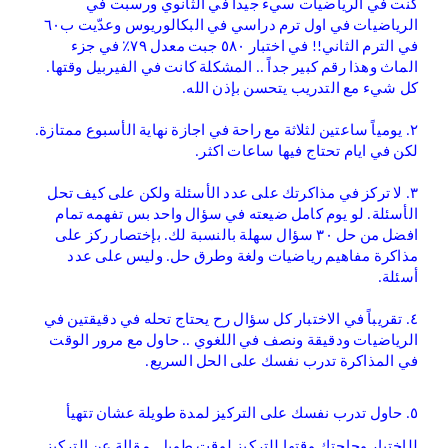
كنت في الرياضيات سيء جيداً في الثانوي ورسبت في
الرياضيات في اول ترم دراسي في البكالوريوس وعدّيت ب٦٠
في الترم الثاني!! في اختبار ٥٨٠ جبت معدل ٧٩٪ في جزء
الماث وهذا رقم كبير جداً .. المشكلة كانت في الفيربيل وقتها.
كل شيء مع التدريب يتحسن بإذن الله.
٢. يومياً ساعتين لثلاثة مع راحة في اجازة نهاية الأسبوع ممتازة.
لكن في ايام تحتاج فيها ساعات اكثر.
٣. لا تركز في مذاكرتك على عدد الأسئلة ولكن على كيف تحل
الأسئلة. لو يوم كامل ضيعته في سؤال واحد بس تفهمه تمام
افضل من حل ٣٠ سؤال سهلة بالنسبة لك. بإختصار ركز على
مذاكرة مفاهيم رياضيات ولغة وطرق حل. وليس على عدد
أسئلة.
٤. تقريباً في الاختبار كل سؤال رح يحتاج تحله في دقيقتين في
الرياضيات ودقيقة ونصف في اللغوي .. حاول مع مرور الوقت
في المذاكرة تدرب نفسك على الحل السريع.
٥. حاول تدرب نفسك على التركيز لمدة طويلة عشان تتهيأ
للإختبار وحاجتك وقتها للتركيز لوقت طويل. مقالة عن التركيز