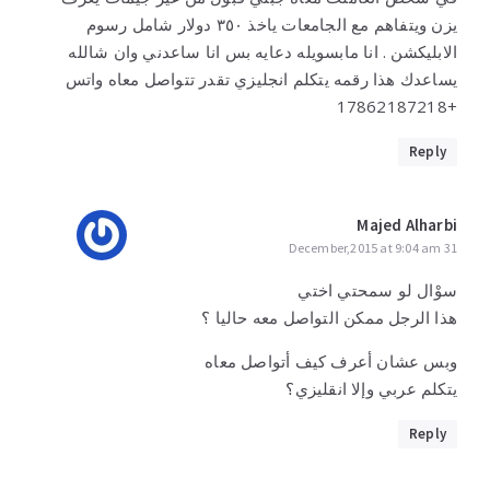
يزن ويتفاهم مع الجامعات ياخذ ٣٥٠ دولار شامل رسوم
الابليكشن . انا مابسويله دعايه بس انا ساعدني وان شالله
يساعدك هذا رقمه يتكلم انجليزي تقدر تتواصل معاه واتس
+17862187218
Reply
Majed Alharbi
31 December,2015 at 9:04 am
سوْال لو سمحتي اختي
هذا الرجل ممكن التواصل معه حاليا ؟
وبس عشان أعرف كيف أتواصل معاه
يتكلم عربي وإلا انقليزي؟
Reply