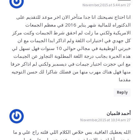
27 November,2015 at 5:44 am
انا احتاج نصيحتك انا جدا متأخر الان اخر موعد للتقديم على
الدكتوراه للمالية شهر يناير 2016 في معظم الجمعات
الامريكية ولكني ما زلت لم احقق شرط الجيمات وكنت مركز
كل جهدي في اختبارات اللغة ولم اذاكر ابدا الجيمات مع ان
خبرتي الوظيفية في مجالي حوالي 10 سنوات فهل تسهل لي
هذه الخبرة بجانب درجة اللغة المطلوبة التجاوز عن الجيمات
مع اني حجزت اختبار جيمات في ديسمبر ولكني لم اذاكر حرفا
منها فهل هناك مهرب منها من فضلك شاكرا لك حسن التوجيه
مقدما
Reply
أحمد فلمبان
27 November,2015 at 10:34 am
الله يعطيك العافية. بس خلاص الكلام اللي قلته راح علي و ما
يفيدني. أنا لغيت الابتعاث بسبب عدم حصولي على قبول