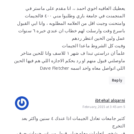
يعطيك العافيه اخوي احمد ،، انا مقدم على ماستر في
المنجمنت في جامعة باري وطلبوا مني ٤٠٠ فالجيمات
وامتحنت وجبت اقل من العلامه المطلوبه ، وانا ابي القبول
باسرع وقت وارسلت لهم خطاب ان عندي خبره ٦ سنوات
عمل ولين الحين انتظر ردهم
وفيت كل الشروط ماعدا الجيمات
علماً ان دراستي تبدا ف شهر ١ للاسف وانا للحين متاخر
ماوصلني قبول منهم او رد بحكم الاجازه اللي هم فيها الحين
اللي اتواصل معاه واحد اسمه Dave Fletcher
Reply
ibtehal alqarni
5 February,2015 at 3:45 am
كثير جامعات تعادل الجيمات اذا عندك ٤ سنين واكثر بعد
التخرج
في شخص اتعاملت معاه جبلي قبول من غير جيمات يعرف