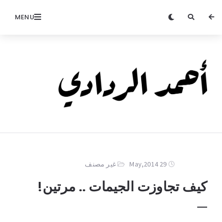
MENU
29 May,2014
غير مصنف
كيف تجاوزت الجيمات .. مرتين!