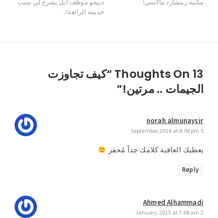
مكتبة ريتشارد ماكسي!
navigation
دييجو موظف آبل يشرح لي سبب
خدمته الرائعة!..
13 Thoughts On “كيف تجاوزت
الجيمات .. مرتين!”
norah almunaysir
5 September,2014 at 8:08 pm
يعطيك العافية كلامك جداً مُحفز
Reply
Ahmed Alhammadi
2 January,2015 at 7:08 am