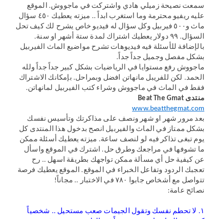
سمعت نصيحة زميلي هادي واشتركت في ماجووش. الموقع
عليه ريفيو محترمة وما استغرب ابداً .. ميزته يعطيك ٤٥٠ سؤال
ماث و٥٠٠ فيربيل وكل سؤال له فيديو خاص يشرح لك كيف تحل
السؤال. ٩٩ دولار يعطيك اشتراك لمدة ستة أشهر او سنة.
بالإضافة للأسئلة فيه فيديوهات تشرح مواضيع الماث الفيربيل
بشكل مفصل وجميل جداً جداً.
ماجووش رفع مستوايا في الرياضيات بشكل كبير جداً جداً ولله
الحمد. لكن للفريبل مانهاتن افضل وبمراحل. بإمكانك الاشتراك
فقط في الماث في ماجووش وشراء كتب الفيربيل لمانهاتن.
منتدى Beat The Gmat
www.beatthegmat.com
بعد مرور شهر او شهر ونصف على مذاكرتك وتأسيس نفسك
بشكل ممتاز في الماث والفيربيل انصح بدخول هذا المنتدى كل
يوم تبغى تذاكر فيه لو لنصف ساعة. ميزته يعطيك أسئلة ممكن
ما تشوفها في مراجعك وطرق حل. اشترك في الموقع واسأل
عن كيفية حل أي مسألة ممكن تواجهك بطريقة اسهل .. رح
تعجبك الردود وتفاعل الخبراء في الموقع. الموقع يعطيك فرصة
تتواصل مع أشخاص جابوا ٧٨٠ في الاختبار .. مجاناً!
نصائح عامة:
١. لا تحطم نفسك وتقول الجيمات صعب مستحيل .. شخصياً