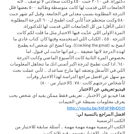
دكتوراة. في ٢٠١٠ جبت ٤٥٠ وكانت سعادتي لا توصف .. لانه
الجامعات اللي قدمت لها كانت متوسطة وطالبة ٥٠٠ بعضها قلل
الدرجة المطلوبة بسبب معدلي في الجامعة. وقبل كم شهر جبت
٥٨٠ وكنت متحطم جداً لأني كنت اطمح ل٦٠٠ الدرجة المطلوبة
(على الأقل) من كل الجامعات اللي قدمت لها للدكتوراة.
المرة الاولى اللي عدّيت فيها الاختبار مثل ما قلت لكم كانت
الدرجة ٤٥٠ ، الكتاب اللي استخدمته وقتها كان كتاب عادي ما
انصح به (Cracking the gmat). وما انصح اي شخص انه يطمح
لهذه الدرجة لانها ضعيفة .. رغم انها جابت لي قبول. اما
بخصوص المرة الثانية كانت الأسبوع الماضي وكانت الدرجة
٦٤٠. اذا كنت تطمح لدرجة اكبر أتمنى انك ما تتجاهل المعلومات
اللي في الأسفل وتعتقد انها مارح تساعدك .. لأني عملت بحث
مو سهل عن افضل مراجع الدراسة لهذا الاختبار وقرأت
لأشخاص درجتهم كانت ٧٨٠. (الاختبار من ٨٠٠)
فيديو تعريفي عن الاختبار
هذا فيديو عن الاختبار .. تعريفي فقط ممكن يفيد اي شخص يحب
يعرف معلومات بسيطة عن الجيمات
http://youtu.be/MFsP9ByD5tY
افضل المراجع بالنسبة لي:
الكتب الرسمية
الكتب الرسمية مهمة مهمة مهمة .. أسئلة سابقة للاختبار من
القائمين على الاختبار نفسهم ، فيه ثلاثة كتب: